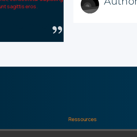
Autho
unt sagittis eros.
CEO / Company
n Thurnher
Ressources
Clients & témoignages