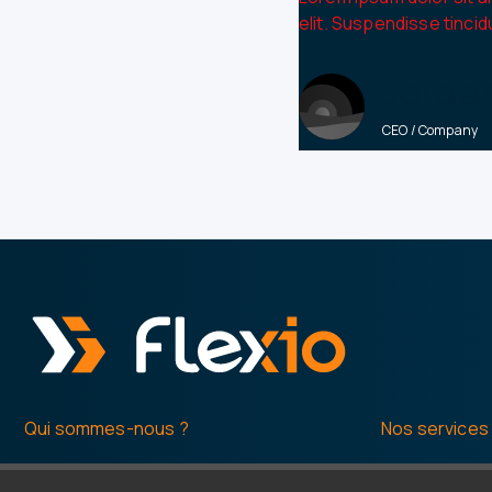
elit. Suspendisse tincid
Jorda
CEO / Company
Qui sommes-nous ?
Nos services
Histoire
Formations