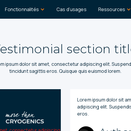
Fonctionnalités
Cas d’usages
Ressources
estimonial section tit
m ipsum dolor sit amet, consectetur adipiscing elit. Suspen
tincidunt sagittis eros. Quisque quis euismod lorem.
Lorem ipsum dolor sit a
adipiscing elit. Suspendi
eros.
met, consectetur adipiscing