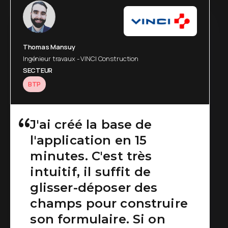
Jean-Marc Vieil
Thomas Mansuy
Head of Sales and BusinessDevelopment - NEFAB
Ingénieur travaux - VINCI Construction
SECTEUR
SECTEUR
Industries
BTP
Sans doute la meilleure
J'ai créé la base de
l'application en 15
des applications
minutes. C'est très
métiers, totalement
intuitif, il suffit de
paramétrable et qui
glisser-déposer des
s'utilise aisément dans
champs pour construire
de nombreux métiers !
son formulaire. Si on