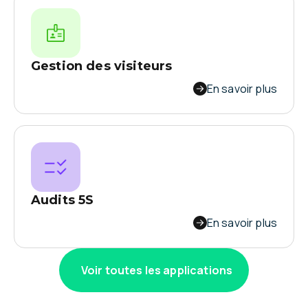
Gestion des visiteurs
Laissez vos visiteurs s’enregistrer sur un
En savoir plus
formulaire numérique disponible à l’accueil.
Créez, organisez, améliorez le formulaire
comme vous le souhaitez !
Audits 5S
Augmentez la sécurité et la productivité dans
En savoir plus
votre usine. Gagnez jusqu'à 40 minutes par
audit et bénéficiez d'un suivi en temps réel de
Voir toutes les applications
vos données.