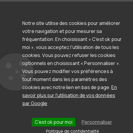
Nos engagements RSE
Contact
Nos services
Notre site utilise des cookies pour améliorer
Formations
Accompagnement / support
votre navigation et pour mesurer sa
Espace d'aide & support
fréquentation. En choisissant « C'est ok pour
Ressources
Clients & témoignages
moi », vous acceptez l'utilisation de tous les
Webinars
cookies. Vous pouvez refuser les cookies
Blog
optionnels en choisissant « Personnaliser ».
Newsletter
Documentation et autres ressources
Vous pouvez modifier vos préférences à
tout moment dans les paramètres des
cookies avec notre lien en bas de page.
En
savoir plus sur l'utilisation de vos données
Copyright © Flexio.
par Google
Mentions légales
Politique de cookies
Politique de confidentialité
C'est ok pour moi
Personnaliser
Contact
Politique de confidentialité