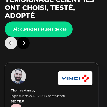
ONT CHOISI, TESTÉ,
ADOPTÉ
Découvrez les études de cas
Jean-Marc Vieil
Thomas Mansuy
Head of Sales and BusinessDevelopment - NEFAB
Ingénieur travaux - VINCI Construction
SECTEUR
SECTEUR