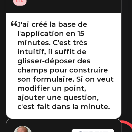
Industries
BTP
Sans doute la meilleure
J'ai créé la base de
l'application en 15
des applications
minutes. C'est très
métiers, totalement
intuitif, il suffit de
paramétrable et qui
glisser-déposer des
s'utilise aisément dans
champs pour construire
de nombreux métiers !
son formulaire. Si on veut
modifier un point,
ajouter une question,
c'est fait dans la minute.