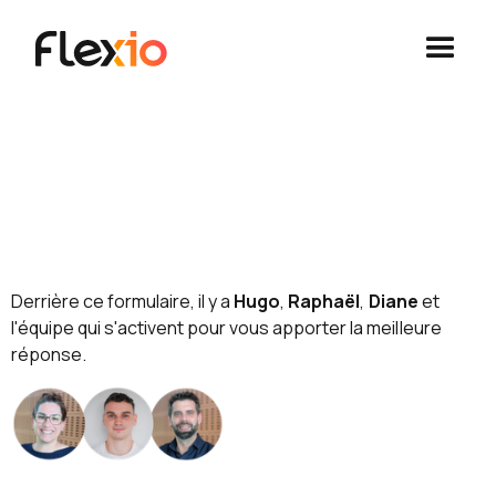
Panneau de gestion des cookies
PARLONS DE VOS
PROJETS
Derrière ce formulaire, il y a
Hugo
,
Raphaël
,
Diane
et
l'équipe qui s'activent pour vous apporter la meilleure
réponse.
En le validant vous obtiendrez :