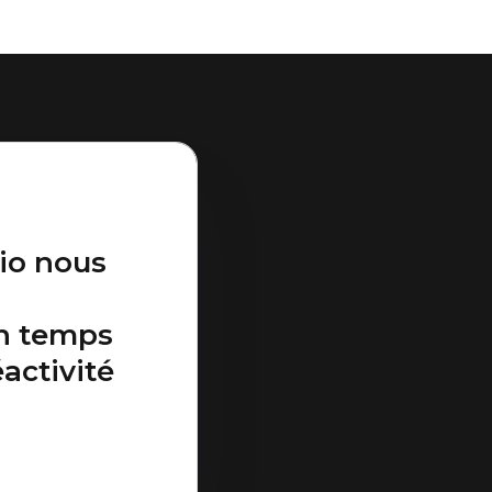
io nous
en temps
activité