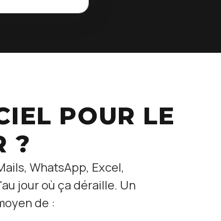
CIEL POUR LE
R ?
.Mails, WhatsApp, Excel,
u jour où ça déraille. Un
 moyen de :