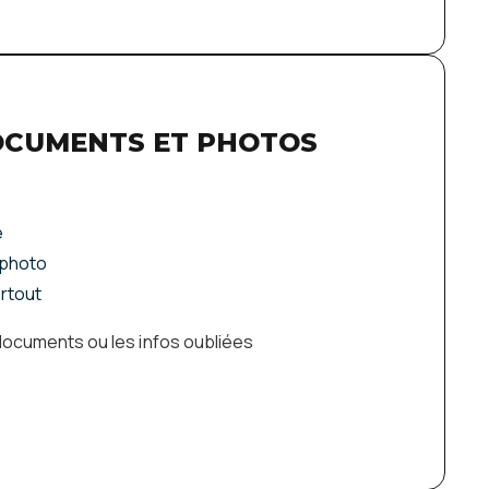
OCUMENTS ET PHOTOS
é
 photo
artout
e documents ou les infos oubliées