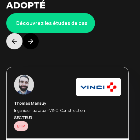
ADOPTÉ
Découvrez les études de cas
Jean-Marc Vieil
Thomas Mansuy
Head of Sales and BusinessDevelopment - NEFAB
Ingénieur travaux - VINCI Construction
SECTEUR
SECTEUR
Industries
BTP