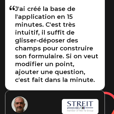
Sans doute la meilleure
J'ai créé la base de
l'application en 15
des applications
minutes. C'est très
métiers, totalement
intuitif, il suffit de
paramétrable et qui
glisser-déposer des
s'utilise aisément dans
champs pour construire
de nombreux métiers !
son formulaire. Si on veut
modifier un point,
ajouter une question,
c'est fait dans la minute.