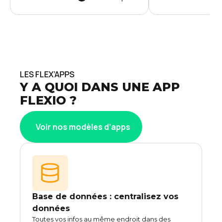
pas tout. Flexio complète votre
adaptables pour
Logiciel MES avec une solution
simplifiée de vot
no-code agile, découvrez
chantier.
comment !
LES FLEX’APPS
Y A QUOI DANS UNE APP
FLEXIO ?
Voir nos modèles d’apps
Base de données : centralisez vos
données
Toutes vos infos au même endroit dans des