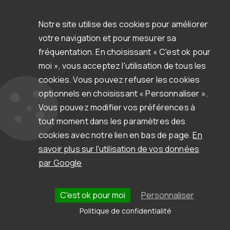
Nos engagements RSE
Contact
Notre site utilise des cookies pour améliorer
Nos services
votre navigation et pour mesurer sa
Formations
Accompagnement / support
fréquentation. En choisissant « C'est ok pour
Espace d'aide & support
moi », vous acceptez l'utilisation de tous les
Ressources
Clients & témoignages
cookies. Vous pouvez refuser les cookies
Webinars
optionnels en choisissant « Personnaliser ».
Blog
Vous pouvez modifier vos préférences à
Newsletter
Documentation et autres ressources
tout moment dans les paramètres des
cookies avec notre lien en bas de page.
En
savoir plus sur l'utilisation de vos données
par Google
Copyright © Flexio.
Mentions légales
C'est ok pour moi
Personnaliser
Politique de cookies
Politique de confidentialité
Politique de confidentialité
Contact