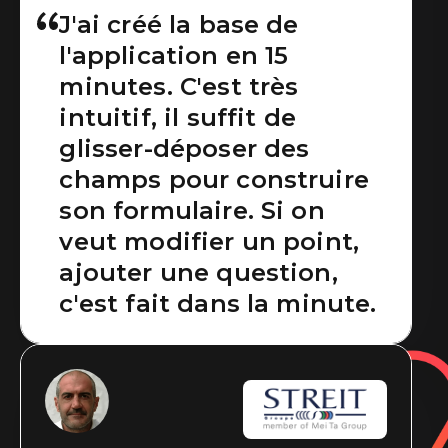
Sans doute la meilleure
J'ai créé la base de
l'application en 15
des applications
minutes. C'est très
métiers, totalement
intuitif, il suffit de
paramétrable et qui
glisser-déposer des
s'utilise aisément dans
champs pour construire
de nombreux métiers !
son formulaire. Si on
veut modifier un point,
ajouter une question,
c'est fait dans la minute.