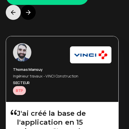
Jean-Marc Vieil
Thomas Mansuy
Head of Sales and BusinessDevelopment - NEFAB
Ingénieur travaux - VINCI Construction
SECTEUR
SECTEUR
Industries
BTP
Sans doute la meilleure
J'ai créé la base de
l'application en 15
des applications