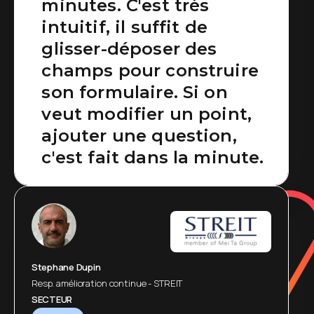
minutes. C'est très
métiers, totalement
intuitif, il suffit de
paramétrable et qui
glisser-déposer des
s'utilise aisément dans
champs pour construire
de nombreux métiers !
son formulaire. Si on
veut modifier un point,
ajouter une question,
c'est fait dans la minute.
Stephane Dupin
Resp. amélioration continue - STREIT
SECTEUR