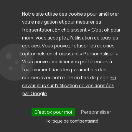
03 39 25 04 29
Notre site utilise des cookies pour améliorer
Demander une démo
votre navigation et pour mesurer sa
fréquentation. En choisissant « C'est ok pour
moi », vous acceptez l'utilisation de tous les
Nous contacter
cookies. Vous pouvez refuser les cookies
optionnels en choisissant « Personnaliser ».
Vous pouvez modifier vos préférences à
tout moment dans les paramètres des
cookies avec notre lien en bas de page.
En
savoir plus sur l'utilisation de vos données
par Google
Qui sommes-nous ?
Histoire
Equipe
C'est ok pour moi
Personnaliser
Le groupe Divalto
Jobs & opportunités
Politique de confidentialité
Nos engagements RSE
Contact