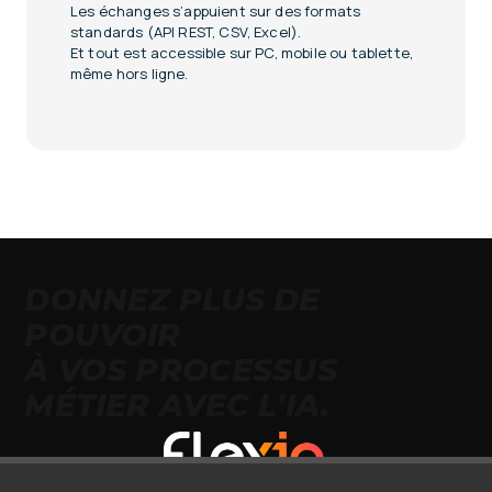
Les échanges s’appuient sur des formats
standards (API REST, CSV, Excel).
Et tout est accessible sur PC, mobile ou tablette,
même hors ligne.
DONNEZ PLUS DE
POUVOIR
À VOS PROCESSUS
MÉTIER AVEC L'IA.
9 rue Jacquard 25000 Besançon