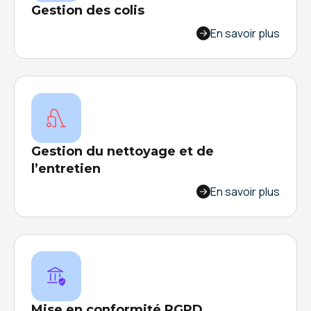
Gestion des colis
Automatisez la gestion des colis entrants,
En savoir plus
allégez le travail de vos équipes et gagnez plus
d’une heure par jour.
Gestion du nettoyage et de
l’entretien
Contrôlez d’un seul coup d’œil l’entretien de vos
En savoir plus
équipements, de votre flotte de véhicules, de
vos vestiaires…
Mise en conformité RGPD