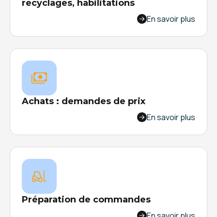
recyclages, habilitations
Gérez les ressources qui vous permettront de
En savoir plus
simplifier la gestion de la formation : gestion par
salarié, par type de formation, automatisations,
rappels, programmation des recyclages...
Achats : demandes de prix
Améliorez le traitement des demandes de prix et
En savoir plus
accélérez les échanges entre vos services
internes.
Préparation de commandes
Digitalisez la préparation de vos commandes
En savoir plus