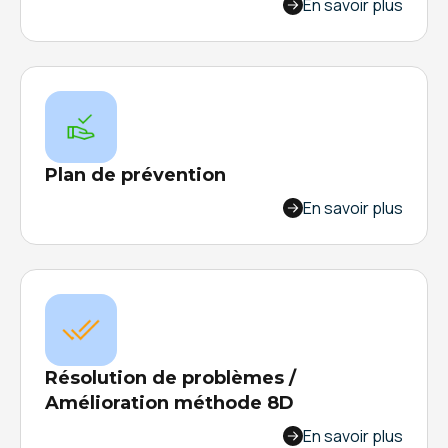
Directement sur le terrain, depuis une tablette
En savoir plus
ou un mobile, faites votre déclaration préalable
d’accident de travail : recensez les informations
qui seront utiles aux acteurs de la sécurité/des
RH.
Plan de prévention
Depuis l’analyse des risques en passant par
En savoir plus
l’édition de documents jusqu’au suivi des tâches
et des chantiers, gérez la coactivité de votre
entreprise en créant un modèle de plan de
prévention.
Résolution de problèmes /
Amélioration méthode 8D
Digitalisez la méthode 8D : remontez les
En savoir plus