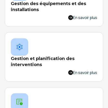
Gestion des équipements et des
installations
Une intervention d'urgence coûte 7 fois plus
En savoir plus
cher qu'une intervention planifiée ! Passez à la
maintenance préventive digitalisée et gardez le
contrôle.
Gestion et planification des
interventions
Optimisez vos tournées d'intervention et
En savoir plus
gagnez jusqu'à 60% de temps sur la
planification, tout en réduisant vos frais
kilométriques de 20%. Simple, rapide et efficace.