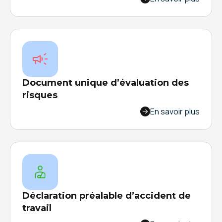
pour faciliter le picking de vos préparateurs,
réduire les erreurs et augmenter la productivité
dans votre usine.
Document unique d’évaluation des
risques
Depuis une tablette ou un mobile, faites vivre
En savoir plus
votre DUER : mobilisez vos équipes et faites
remonter les informations qui seront utiles aux
acteurs de la sécurité en temps réel.
Déclaration préalable d’accident de
travail