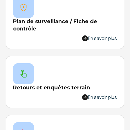
Plan de surveillance / Fiche de
contrôle
Garantissez le zéro défaut et visez le zéro rebut
En savoir plus
dans votre usine : optimisez votre stratégie
pour la surveillance du couple produit/process
dans vos ateliers.
Retours et enquêtes terrain
Booster l’amélioration continue sur vos sites de
En savoir plus
production : donnez la possibilité à vos
opérateurs terrain de remonter des
informations clés, en temps réel sur tous vos
processus en cours.