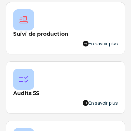
en cas de problèmes.
Suivi de production
Optimisez votre productivité et vos processus.
En savoir plus
Garantissez la qualité et la traçabilité de vos
produits. Pilotez votre performance en toute
simplicité.
Audits 5S
Augmentez la sécurité et la productivité dans
En savoir plus
votre usine. Gagnez jusqu'à 40 minutes par audit
et bénéficiez d'un suivi en temps réel de vos
données.