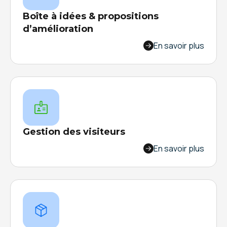
Boîte à idées & propositions
d’amélioration
Favorisez les échanges et limitez la perte
En savoir plus
d’information. Sollicitez, valorisez et engagez
vos collaborateurs en partageant leurs idées.
Affichez l’état d’avancée sur des écrans.
Gestion des visiteurs
Laissez vos visiteurs s’enregistrer sur un
En savoir plus
formulaire numérique disponible à l’accueil.
Créez, organisez, améliorez le formulaire
comme vous le souhaitez !