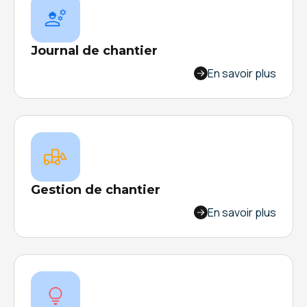
Journal de chantier
Offrez à vos équipes de terrain des outils
En savoir plus
optimisés et adaptables pour une gestion
simplifiée de votre journal de chantier.
Gestion de chantier
Offrez à vos équipes de terrain et de bureau,
En savoir plus
des outils performants pour une gestion
centralisée et transparente des suivis de
chantier. Le tout, dans une démarche
d’amélioration continue.