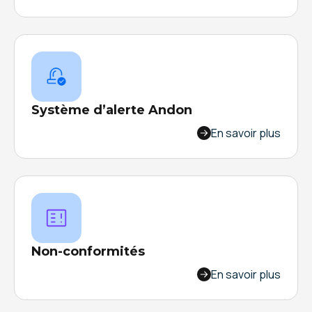
problèmes en temps réel, créez des alertes,
suivez visuellement le progrès de résolution,
générez des rapports automatiques.
Système d’alerte Andon
Concevez un assistant de production pour
En savoir plus
signaler une anomalie depuis les postes de
travail, gagnez en réactivité et améliorez votre
communication !
Non-conformités
Connectez votre SI et machines, gagnez en
En savoir plus
productivité et en qualité sur vos lignes de
production. Recevez des alertes automatiques