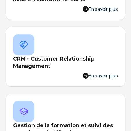
Identifiez, centralisez et gérez l’ensemble des
En savoir plus
données personnelles de votre entreprise avec
une solution unique.
CRM - Customer Relationship
Management
Votre CRM 100% personnalisé sans
En savoir plus
développement spécifique. Programmez les
tâches, organisez les visites de vos
commerciaux, les relances, les suivis de
clientèle, etc.
Gestion de la formation et suivi des