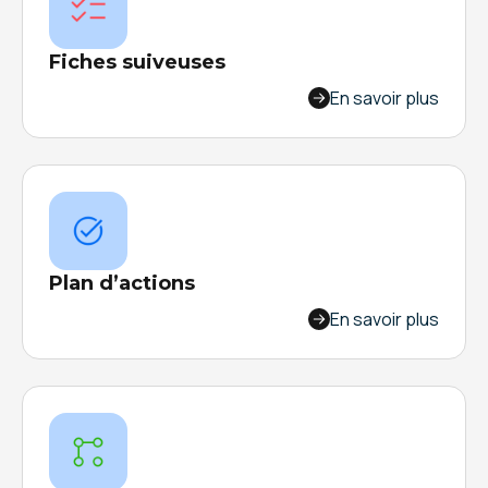
Fiches suiveuses
Assurez la traçabilité de vos pièces et
En savoir plus
capitalisez toutes les informations de vos OF
(Ordres de Fabrication) tout au long de votre
processus de production.
Plan d’actions
Adios Excel. Centralisez tous vos plans d'actions
En savoir plus
dans un seul outil, avec suivi en temps réel. Non,
ce n'était pas mieux avant en effet.