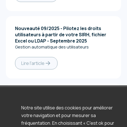
Nouveauté 09/2025 - Pilotez les droits
utilisateurs à partir de votre SIRH, fichier
Excel ou LDAP - Septembre 2025
Gestion automatique des utilisateurs
Lire l'article
Nouveauté 09/2025 - Tableaux de bord
Découvrez les dernières mises à jour sur nos
Notre site utilise des cookies pour améliorer
tableaux de bord
votre navigation et pour mesurer sa
fréquentation. En choisissant « C'est ok pour
Lire l'article