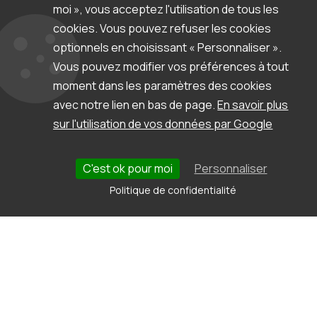
moi », vous acceptez l'utilisation de tous les
cookies. Vous pouvez refuser les cookies
optionnels en choisissant « Personnaliser ».
Vous pouvez modifier vos préférences à tout
Astuces - Créez vos documents Word et
moment dans les paramètres des cookies
PDF personnalisés depuis Flexio
avec notre lien en bas de page.
En savoir plus
Saviez-vous qu’il est possible de générer
automatiquement des documents Word ou PDF
sur l'utilisation de vos données par Google
à partir de vos données Flexio?
C'est ok pour moi
Personnaliser
Lire l'article
Politique de confidentialité