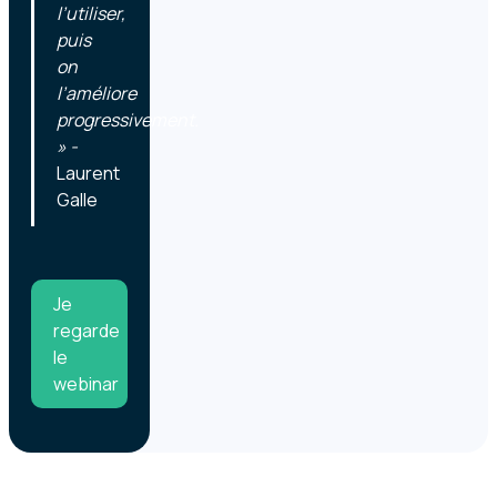
l’utiliser,
puis
on
l’améliore
progressivement.
» -
Laurent
Galle
Je
regarde
le
webinar