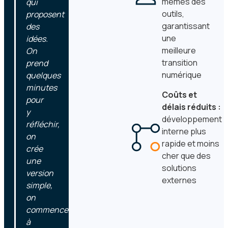
mêmes des
qui
outils,
proposent
garantissant
des
une
idées.
meilleure
On
transition
prend
numérique
quelques
minutes
Coûts et
pour
délais réduits :
y
développement
réfléchir,
interne plus
on
rapide et moins
crée
cher que des
une
solutions
version
externes
simple,
on
commence
à