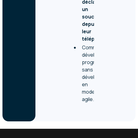
déclarer
un
souci
depuis
leur
téléphone.
Comment
développer
progressivement,
sans
développeur,
en
mode
agile.