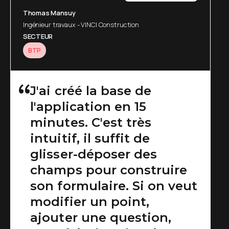
Jean-Marc Vieil
Thomas Mansuy
Head of Sales and BusinessDevelopment - NEFAB
Ingénieur travaux - VINCI Construction
SECTEUR
SECTEUR
Industries
BTP
Sans doute la meilleure
J'ai créé la base de
l'application en 15
des applications
minutes. C'est très
métiers, totalement
intuitif, il suffit de
paramétrable et qui
glisser-déposer des
s'utilise aisément dans
champs pour construire
de nombreux métiers !
son formulaire. Si on veut
modifier un point,
ajouter une question,