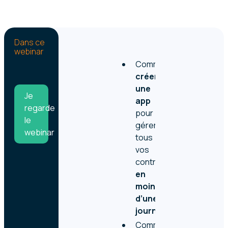
Dans ce
webinar
Comment
créer
une
Je
app
regarde
pour
le
gérer
webinar
tous
vos
contrôles
en
moins
d’une
journée.
Comment