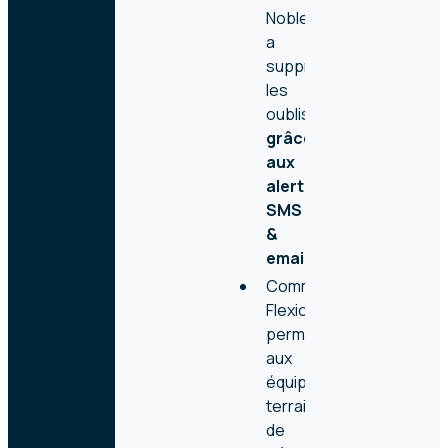
Noblet
a
supprimé
les
oublis
grâce
aux
alertes
SMS
&
email.
Comment
Flexio
permet
aux
équipes
terrain
de