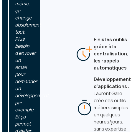
même,
ça
change
absolument
tout.
Plus
Finis les oublis
besoin
grâce à la
d’envoyer
centralisation,
un
les rappels
email
automatiques
pour
Développement
demander
d'applications :
un
Laurent Galle
développement,
crée des outils
par
métiers simples
exemple.
en quelques
Et ça
heures/jours,
permet
sans expertise
d’éviter