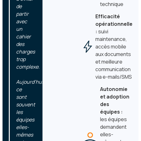
technique
de
partir
Efficacité
avec
opérationnelle
un
:
suivi
cahier
maintenance,
des
accès mobile
charges
aux documents
trop
et meilleure
complexe.
communication
via e-mails/SMS
Aujourd’hui,
Autonomie
ce
et adoption
sont
des
souvent
équipes :
les
les équipes
équipes
demandent
elles-
elles-
mêmes