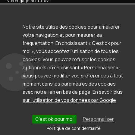
Nos engagements RSE
Contact
Nos services
Formations
Accompagnement / support
Notre site utilise des cookies pour améliorer
Espace d'aide & support
votre navigation et pour mesurer sa
Ressources
Clients & témoignages
fréquentation. En choisissant « C'est ok pour
Webinars
moi », vous acceptez l'utilisation de tous les
Blog
cookies. Vous pouvez refuser les cookies
Newsletter
Documentation et autres ressources
optionnels en choisissant « Personnaliser ».
Vous pouvez modifier vos préférences à tout
moment dans les paramètres des cookies
avec notre lien en bas de page.
En savoir plus
Copyright © Flexio.
sur l'utilisation de vos données par Google
Mentions légales
Politique de cookies
Politique de confidentialité
C'est ok pour moi
Personnaliser
Contact
Politique de confidentialité