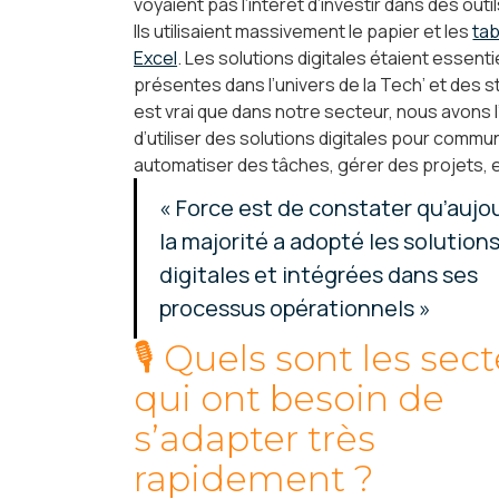
voyaient pas l’intérêt d’investir dans des outil
Ils utilisaient massivement le papier et les
tab
Excel
. Les solutions digitales étaient essent
présentes dans l’univers de la Tech’ et des sta
est vrai que dans notre secteur, nous avons 
d’utiliser des solutions digitales pour commu
automatiser des tâches, gérer des projets, 
« Force est de constater qu’aujo
la majorité a adopté les solution
digitales et intégrées dans ses
processus opérationnels »
🎙 Quels sont les sec
qui ont besoin de
s’adapter très
rapidement ?